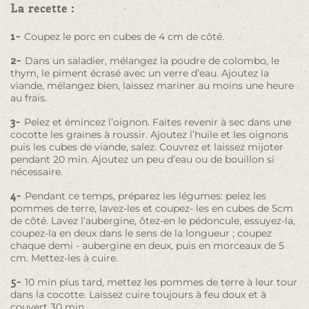
La recette :
1-
Coupez le porc en cubes de 4 cm de côté.
2-
Dans un saladier, mélangez la poudre de colombo, le
thym, le piment écrasé avec un verre d’eau. Ajoutez la
viande, mélangez bien, laissez mariner au moins une heure
au frais.
3-
Pelez et émincez l’oignon. Faites revenir à sec dans une
cocotte les graines à roussir. Ajoutez l’huile et les oignons
puis les cubes de viande, salez. Couvrez et laissez mijoter
pendant 20 min. Ajoutez un peu d’eau ou de bouillon si
nécessaire.
4-
Pendant ce temps, préparez les légumes: pelez les
pommes de terre, lavez-les et coupez- les en cubes de 5cm
de côté. Lavez l’aubergine, ôtez-en le pédoncule, essuyez-la,
coupez-la en deux dans le sens de la longueur ; coupez
chaque demi - aubergine en deux, puis en morceaux de 5
cm. Mettez-les à cuire.
5-
10 min plus tard, mettez les pommes de terre à leur tour
dans la cocotte. Laissez cuire toujours à feu doux et à
couvert 30 min.