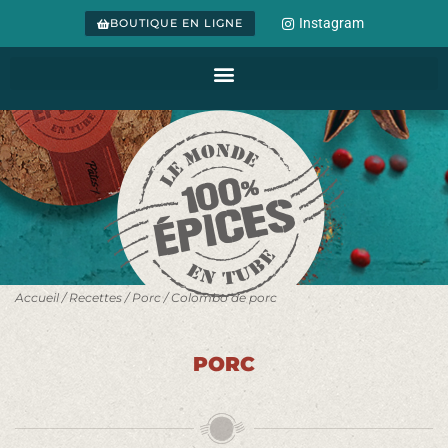
Instagram
BOUTIQUE EN LIGNE
Accueil
/
Recettes
/
Porc
/ Colombo de porc
PORC