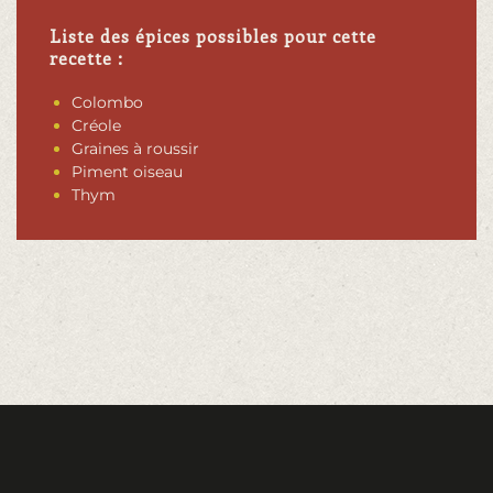
Liste des épices possibles pour cette
recette :
Colombo
Créole
Graines à roussir
Piment oiseau
Thym