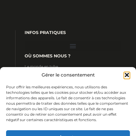
INFOS PRATIQUES
OÙ SOMMES NOUS ?
Le monde en tube
4 rue Ratel
Gérer le consentement
35190 Tinténiac
FRANCE
Pour offrir les meilleures expériences, nous utilisons des
CONTACT
technologies telles que les cookies pour stocker et/ou accéder aux
informations des appareils. Le fait de consentir à ces technologies
+33 (0) 2 99 68 13 64
nous permettra de traiter des données telles que le comportement
+33 (0) 2 99 23 09 24
de navigation ou les ID uniques sur ce site. Le fait de ne pas
contact@lemondeentube.com
consentir ou de retirer son consentement peut avoir un effet
négatif sur certaines caractéristiques et fonctions.