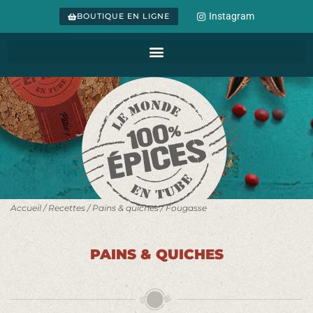
Instagram
BOUTIQUE EN LIGNE
Accueil
/
Recettes
/
Pains & quiches
/ Fougasse
PAINS & QUICHES