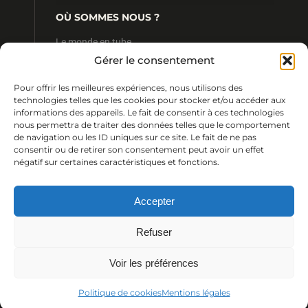
OÙ SOMMES NOUS ?
Le monde en tube
4 rue Ratel
Gérer le consentement
35190 Tinténiac
FRANCE
Pour offrir les meilleures expériences, nous utilisons des
CONTACT
technologies telles que les cookies pour stocker et/ou accéder aux
informations des appareils. Le fait de consentir à ces technologies
+33 (0) 2 99 68 13 64
nous permettra de traiter des données telles que le comportement
+33 (0) 2 99 23 09 24
de navigation ou les ID uniques sur ce site. Le fait de ne pas
contact@lemondeentube.com
consentir ou de retirer son consentement peut avoir un effet
négatif sur certaines caractéristiques et fonctions.
Accepter
© 2018 Le monde en tube /
Julien Cohignac
&
Margaux Magny
Refuser
Voir les préférences
Politique de cookies
Mentions légales