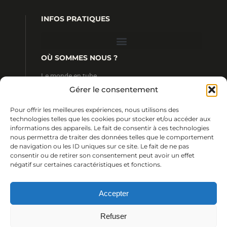
INFOS PRATIQUES
OÙ SOMMES NOUS ?
Le monde en tube
4 rue Ratel
Gérer le consentement
35190 Tinténiac
FRANCE
Pour offrir les meilleures expériences, nous utilisons des
CONTACT
technologies telles que les cookies pour stocker et/ou accéder aux
informations des appareils. Le fait de consentir à ces technologies
+33 (0) 2 99 68 13 64
nous permettra de traiter des données telles que le comportement
+33 (0) 2 99 23 09 24
de navigation ou les ID uniques sur ce site. Le fait de ne pas
contact@lemondeentube.com
consentir ou de retirer son consentement peut avoir un effet
négatif sur certaines caractéristiques et fonctions.
Accepter
© 2018 Le monde en tube /
Julien Cohignac
&
Margaux Magny
Refuser