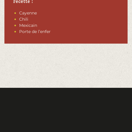
recette :
Cayenne
Chili
Mexicain
Porte de l’enfer