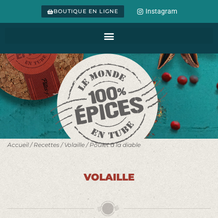
Instagram
BOUTIQUE EN LIGNE
Accueil
/
Recettes
/
Volaille
/ Poulet à la diable
VOLAILLE