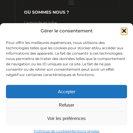
OÙ SOMMES NOUS ?
Le monde en tube
4 rue Ratel
Gérer le consentement
35190 Tinténiac
FRANCE
Pour offrir les meilleures expériences, nous utilisons des
CONTACT
technologies telles que les cookies pour stocker et/ou accéder aux
informations des appareils. Le fait de consentir à ces technologies
+33 (0) 2 99 68 13 64
nous permettra de traiter des données telles que le comportement
+33 (0) 2 99 23 09 24
de navigation ou les ID uniques sur ce site. Le fait de ne pas
contact@lemondeentube.com
consentir ou de retirer son consentement peut avoir un effet
négatif sur certaines caractéristiques et fonctions.
Accepter
© 2018 Le monde en tube /
Julien Cohignac
&
Margaux Magny
Refuser
Voir les préférences
Politique de cookies
Mentions légales