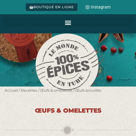
Instagram
BOUTIQUE EN LIGNE
Accueil
/
Recettes
/
Œufs & omelettes
/ Œufs brouillés
ŒUFS & OMELETTES